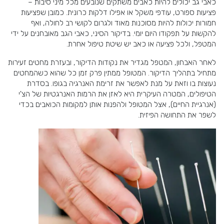
כאבי גב יכולים להיות כאבים משתקים שנובעים מכל מיני סיבות –
פציעות ספורט, עודפי משקל או אפילו דלקות כרונית. כמובן שפציעות
חמורות יכולות להיות מסוכנות מאוד ולגרום לקושי רב לחולה, ואף
להקשות על תפקודו היום יומי. בדיקור הסיני, כאבי הגב מאובחנים על ידי
המטפל, ולכל פציעה או כאב יש שיטת טיפול אחרת.
לאחר האבחון, המטפל מגדיר את נקודות הדיקור, ובעזרת מחטים זעירות
מתחיל בתהליך הדיקור. המטופל ממתין פרק זמן כל שהוא כשהמחטים
נעוצות בו וזאת על מנת לאפשר את זרימת האנרגיה בגופו. בסדרת
הטיפולים, המטרה העיקרית היא לאזן את הרמות האנרגטיות של הצ'י
(אנרגיית החיים), אצל המטופל ולהפנות אותן למקומות הכואבים בכדי
לשפר את התחושה הפיזית.