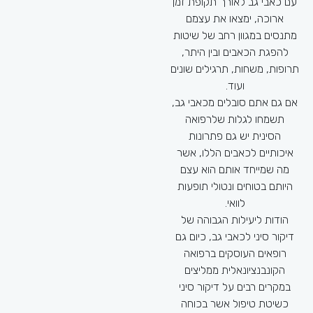
עם כאבי גב לאורך תקופת זמן
שמשותף לכולם, הוא הרצון
ארוכה, ימצאו את עצמם
להפיג את אותם הכאבים.
מתנסים במגוון רחב של שיטות
החדשות הטובות הן, שיש פתרון
להפגת הכאבים ובין היתר,
אשר בכוחו לסייע להקל על
תרופות, משחות, תרגילים שונים
הכאבים במידה רבה והפתרון
ועוד.
בא לידי ביטוי בטיפולי דיקור
אם גם אתם סובלים מכאבי גב,
סיני לכאבים.
תשמחו לגלות שלרפואה
לא מעט מחקרים בוצעו בשנים
הסינית יש גם פתרונות
האחרונות על טיפולי הדיקור
איכותיים לכאבים הללו, אשר
הסיני ועל יעילותם ואחת
מה שמייחד אותם הוא עצם
מהמסקנות אשר חזרה ועלתה
היותם בטוחים ונטולי תופעות
ברבים מאותם מחקרים, טמונה
לוואי.
בעובדה שדיקור סיני יכול לסייע
הודות ליעילות הגבוהה של
בין שישים אחוז לשמונים וחמש
דיקור סיני לכאבי גב, כיום גם
אחוז מהמקרים בהם המטופלים
רופאים העוסקים ברפואה
התלוננות על כאבים. גיל נמיר
הקונבנציונאלית ממליצים
הוא מטפל מוסמך המסייע
במקרים רבים על דיקור סיני
לטיפול בכאבים באמצעות
כשיטת טיפול אשר בכוחה
דיקור סיני.