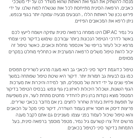
מנסה להשתיק את הגוף ואת האותות שהוא משדר לנו על ידי משככי
כאבים, הרפואה הסינית מתייחסת לכל אות שנשלח למוח שלנו. על ידי
פירוש נכון של האותות הללו , הנובעים מבעיה עמוקה יותר בגוף ובנפש,
ניתן לרפא את המכאובים הפיזיים.
גיל נמיר DIP.AC הינו מומחה ברפואה סינית עתיקה וישמח לייעץ לכם
באשר לדרכי הטיפול הנכונות ביותר עבורכם. שימוש בדיקור סיני וצמחי
מרפא יכול לעזור בריפוי של אינספור מחלות וכאבים, כאשר טיפול זה
יכול להוות טיפול משלים לרפואה המערבית או כתחליף מוחלט במקרים
מסוימים.
טיפול כדוגמת דיקור סיני לכאבי גב הוא מענה מרגיע לשרירים תפוסים
כמו גם לבעיות גב חמורות יותר. דיקור היא שיטת טיפול שפותחה במשך
אלפי שנים על ידי דורות של מטפלים, תוך למידה והיכרות את מערכות
הגוף השונות, ושכלול היכולות לאיזון בין גוף ונפש. בבסיס הטיפול בדיקור
המטפל מוצא נקודות בהן ניתן להחדיר מחטים מתחת לעור, והן משפיעות
על תופעות פיזיות בעזרת שחרור לחצים. בין אם מדובר בכאבי שרירים,
פריצות דיסק או חוסר איזון בעמוד השדרה, דיקור סיני מקל על הכאבים
והוא טיפול שיכול לעמוד בפני עצמו. מעוניינים גם אתם לקבל מענה
מרשים זה? צרו קשרעם גיל נמיר, מטפל מוסמך ברפואה סינית, בעל
התמחות בדיקור סיני לטיפול בכאבים.