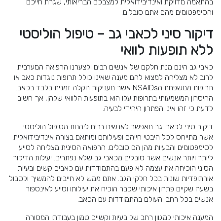
בהתאמה מדויקת ואינדיבידואלית למצבכם הבריאותי, שגרת חייכם
והסימפטומים מהם אתם סובלים.
דיקור סיני לכאבי גב – טיפול הוליסטי
ללא תופעות לוואי
כאבי גב הינם מנת חלקם של אנשים רבים ולצערנו הרפואה המערבית
לרוב לא מצליחה למצוא להם מענה שאינו כולל תרופות נוגדות כאב או
תרופות ממשפחת הNSAIDs אשר מעניקות הקלה זמנית בלבד בכאב.
החיסרון המשמעותי בתרופות עלו הוא בתופעות הלוואי שלהן, אך חשוב
לדעת כי זהו אינו הפתרון היחידי לבעיה.
דיקור סיני לכאבי גב מאפשר לאנשים רבים ליהנות מטיפול הוליסטי
אשר מתייחס לכל היבטי חייהם ופעילותם ומותאם בצורה אינדיבידואלית
לסימפטומים והבעיות מהן הם סובלים. הרפואה הסינית מצליחה לסייע
ליותר ויותר אנשים אשר סובלים מכאבי גב שלא נפתרים. יעילות הדיקור
הסיני הוכיחה את עצמה לא פעם בהתמודדות עם כאבים קשים ובעיות
אורתופדיות שונות בכל חלקי הגב. אתם ממש לא חייבים להמשיך ולסבול
בשעה שקיים פתרון איכותי שכבר הוכיח את יעילותו וסייע לאינספור
אנשים בכל רחבי העולם בהתמודדות עם הכאב.
המענה איכותי למגוון רחב של בעיות וקשיים טמון בעבודתו המסורה