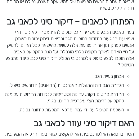
שכאבים אחרים נובעים מפציעות של ממש עקב תאונה, נפילה או מתיחה
חזקה / קרע בשריר.
הפתרון לכאבים – דיקור סיני לכאבי גב
בעוד כאבים הנובעים משרירי הגב יכולים להוות מטרד לא קטן, הרי
שפציעות הנוגעות לתזוזות בחוליות הגב ופריצות דיסק יכולות לשתק
אנשים לפרק זמן ארוך. פציעות אלה עשויות להישאר לכל החיים ולהעיק
על חיי האדם לאורך תקופה בלתי מוגבלת. על מנת להקל על כאבים
אלה תוכלו לבצע טיפול אלטרנטיבי הכולל דיקור סיני לגב. כיצד מתבצע
הטיפול ?
אבחון בעיית הגב.
הגדרת הנקודות והתעלות האנרגטיות (רדיאנים) הדורשים טיפול.
החדרת מחטים דקות, עדינות וסטריליות לנקודות הדרושות על מנת
להקל על זרימת הצ'י (אנרגיית החיים) בגוף.
השלמת הטיפול על ידי צמחי מרפא והמלצות לתזונה נכונה.
האם דיקור סיני עוזר לכאבי גב
הסוד ברפואה האלטרנטיבית הוא להקשיב לגוף. בעוד הרפואה המערבית