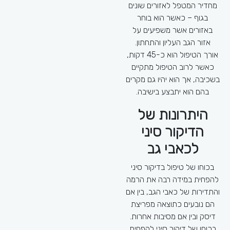
הורמונאלי וסוגים רבים אחרים
מחדיר המטפל לאזורים שונים
של כאבים.
בגוף – כאשר הוא בוחר
גם אם הסיבה לכאבים איננה
באזורים אשר משפיעים על
ברורה וגם אם לא נמצא על ידי
אזור הגב העליון והתחתון.
הרפואה הקונבנציונאלית הגורם
אורך הטיפול הוא כ-45 דקות,
הספציפי לאותם הכאבים,
כאשר לרוב הטיפול מתקיים
דיקור סיני לכאבים, יכול להוות
בשכיבה, אך הוא יהיו גם מקרים
כדרך היעילה ביותר בהפגתם.
בהם הוא יתבצע בישיבה.
פרידה מכאבים דרך
היתרונות של
דיקור סיני
הדיקור סיני
כידוע, אנשים אשר סובלים
לכאבי גב
במשך תקופת זמן ארוכה
מכאבים כרוניים, ימצאו את
בכוחו של טיפול בדיקור סיני
עצמם במקרים רבים צורכים
להפחית במידה רבה את הרמה
משככי כאבים ותרופות שונות –
והתדירות של כאבי הגב, בין אם
אשר טומנות בחובן תופעות
הם נובעים כתוצאה מפריצת
לוואי כאלו ואחרות.
דיסק ובין אם מסיבות אחרות.
החדשות הטובות הן שיש דרך
בכוחו של דיקור סיני להפחית