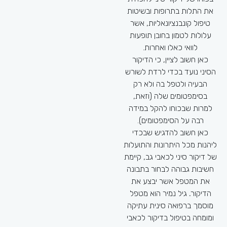
אחרת באמצעותה ניתן להיפרד
את התלות בתרופות ובשיטות
מאותם הכאבים (ואף
טיפול קונבנציונאליות, אשר
לצמיתות), דרך הנחשבת
עלולות לטמון בחובן תופעות
לבריאה ונטולת תופעות לוואי
לוואי כאלו ואחרות.
והכוונה היא כמובן לטיפולי
כאן חשוב לציין, כי הדיקור
דיקור סיני לכאבים – כאן חשוב
הסיני נועד בכדי לרדת לשורש
לציין, שטיפולי הדיקור יכולים
הבעיה ולטפל בה ולא רק
להתבצע במקביל לטיפולים
בסימפטומים שלה (וזאת,
אחרים או במקביל לנטילת
למרות שבכוחו להקל במידה
תרופות.
רבה על הסימפטומים).
אז אם גם אתם נמנים על אותם
כאן חשוב להדגיש שבכדי
אנשים אשר סובלים מכאבים
ליהנות מכל היתרונות והתועלות
ומבקשים לעשות מעשה על
של דיקור סיני לכאבי גב, קיימת
מנת להיפרד מהם, כל שאתם
חשיבות גבוהה לבחור בתבונה
צריכים לעשות בשלב הבא, זה
את המטפל אשר יבצע את
לבחור בתבונה את המטפל,
הדיקור
.
גיל נמיר הוא מטפל
כאשר, מטפל ומקצועי ידאג
מוסמך ברפואה סינית עתיקה
שבתוך זמן קצר מתחילת
ומומחה בטיפול בדיקור לכאבי