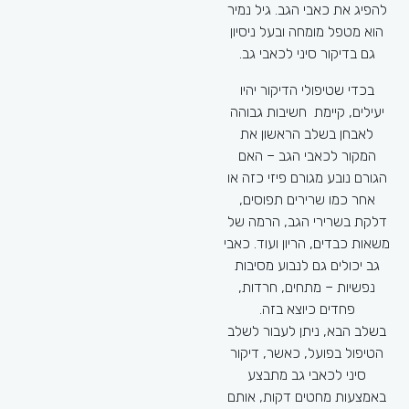
להפיג את כאבי הגב. גיל נמיר
הוא מטפל מומחה ובעל ניסיון
דיקור סיני
גם בדיקור סיני לכאבי גב.
לכאבים
–
בכדי שטיפולי הדיקור יהיו
לאיזה סוגי
יעילים, קיימת חשיבות גבוהה
כאבים הוא
לאבחן בשלב הראשון את
מסייע?
המקור לכאבי הגב – האם
הגורם נובע מגורם פיזי כזה או
דיקור סיני נחשב כיעיל במיוחד
אחר כמו שרירים תפוסים,
לטיפול בסוגים שונים של
דלקת בשרירי הגב, הרמה של
כאבים ובין היתר: כאבי גב
משאות כבדים, הריון ועוד. כאבי
וכאבים אשר מקורם בבעיות
גב יכולים גם לנבוע מסיבות
אורטופדיות שונות, כאבי אף,
נפשיות – מתחים, חרדות,
אוזן וגרון, כאבי ראש וכאבים
פחדים כיוצא בזה.
אשר מקורם הוא ברקע עצבי,
בשלב הבא, ניתן לעבור לשלב
כאבים אשר נובעים מבעיות
הטיפול בפועל, כאשר, דיקור
במערכת העיכול, כאבי מחזור
סיני לכאבי גב מתבצע
וכאבים הנובעים מרקע
באמצעות מחטים דקות, אותם