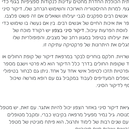
תית הכוללת החדרת מחטים עדינות לנקודות ספציפיות בגוף כדי
וף. למרות ההיסטוריה הארוכה והשימוש הנרחב שלו, דיקור סיני
אנשים רבים ספקנים לגבי יעילותו ושואלים אם זה פשוט פלצבו.
פר את איכות החיים של אנשים רבים. בין אם נעשה בו שימוש כדי
לווסת הפרעות עיכול,
דיקור סיני בצפון
יש רקורד מוכח של
את יעילותו בטיפול במגוון רחב של מצבים, והפופולריות שלו
גלים את היתרונות של פרקטיקה עתיקה זו.
פשרויות. חלקם בוחרים לבקר במרפאת דיקור של קופת החולים או
וד שקופות החולים בדרך כלל הדיקור הוא לא פרטי וישנם מספר
רטיות תזכו לטיפול אישי אחד על אחד. ניתן גם לבחור בטיפולי
טופלים המעדיפים לעבוד במקביל גם עם רופא מורשה שיכול
 לדיקור הסיני.
את דיקור סיני באזור הצפון יכול להיות אתגר. עם זאת, יש מטפל
נוסה. גיל נמיר מפעיל מרפאה בקיבוץ כברי, ומקבל מטופלים
עם שנים רבות של לימוד ותרגול, הוא פיתח מוניטין של מטפל