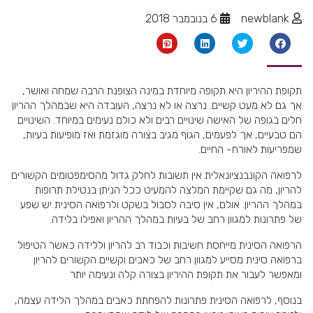
newblank
6 בנובמבר 2018
תקופת ההיריון היא תקופה מיוחדת במינה הצופנת הרבה שמחה ואושר,
אך גם לא מעט קשיים. נרצה או לא נרצה, העובדה היא שבמהלך ההריון
חלים בגופה של האישה שינויים רבים ולא כולם נעימים במיוחד. השינויים
הם טבעיים, אך לפעמים, הגוף מגיב בצורה מוגזמת ואז מופיעות בעיות,
שמפריעות לאורח- החיים.
לרפואה הקונבנציונאלית אין תשובות לחלק גדול מהסימפטומים הקשורים
להריון, מה גם שקיימת המלצה להמעיט ככל הניתן בנטילת תרופות
במהלך ההריון. אולם, אין סיבה לסבול בשקט ולרפואה הסינית יש שפע
של פתרונות למגוון רחב של בעיות במהלך ההריון ואפילו בלידה.
הרפואה הסינית מייחסת חשיבות וכבוד רב להריון וללידה כאשר הטיפול
ברפואה סינית מסייע למגוון רחב של כאבים וקשיים הקשורים להריון
ומאפשר לעבור את תקופת ההיריון בצורה קלה ונעימה יותר
בנוסף, לרפואה הסינית פתרונות להפחתת כאבים במהלך הלידה עצמה,