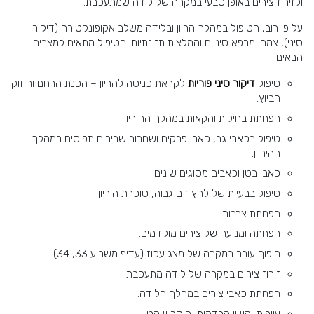
ולזירוז צירים באופן טבעי במקרה של לידה שמתעכבת.
על פי רוב, הטיפול במהלך הריון ובלידה משלב אקופונקטורה (דיקור
סיני), צמחי מרפא סיניים והמלצות תזונתיות. הטיפול מתאים למצבים
הבאים:
טיפול
דיקור סיני פוריות
לקראת כניסה להריון – הכנת הרחם וחיזוק
הביוץ.
הפחתת בחילות והקאות במהלך ההיריון.
טיפול בכאבי גב, כאבי פרקים ושחרור שרירים תפוסים במהלך
ההיריון.
כאבי בטן וכאבים מסוגים שונים.
טיפול בבעיות של לחץ דם גבוה, סוכרת היריון.
הפחתת צרבות.
הפחתה ומניעה של צירים מוקדמים.
היפוך עובר במקרה של מצג עכוז (עדיף משבוע 33, 34).
זירוז צירים במקרה של לידה מתעכבת.
הפחתת כאבי צירים במהלך הלידה.