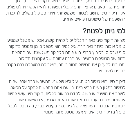
הדיקור הסיני הוכח כיעיל יותר טיפולים רפואיים קונבנציונליים, כגון
תרופות נגד כאבים או פיזיותרפיה, בלי תופעות הלוואי הקשורות לטיפולים
אלו. דיקור סיני נחשב לבטוח ומשמש יותר ויותר כטיפול משלים להגברת
ההשפעות של טיפולים רפואיים אחרים.
למי ניתן לפנות?
מציאת דיקור סיני באזור הגליל יכול להיות קשה, אבל יש מטפל שמציע
טיפול איכותי ביותר באזור זה. גיל נמיר הוא מטפל מיומן ומנוסה בדיקור
סיני שבסיסו בקיבוץ כברי. הוא פיתח קליניקה משגשגת, עם המלצות
רבות של מטופלים מרוצים. עם הבנה עמוקה של עקרונות הדיקור
ומחויבות להעניק את הטיפול הטוב ביותר, הוא זוכה להערכה רבה בקרב
הפונים לשירותיו.
דיקור סיני הוא טיפול בטוח, יעיל ולא פולשני, המשמש כבר אלפי שנים
לטיפול במגוון בעיות בריאותיות. בין אם אתם מחפשים להקל על הכאב,
לשפר את השינה או פשוט לקדם בריאות כללית, דיקור סיני עשוי להיות
אפשרות מצויינת עבורכם. אם אתם באזור הגליל, אז מצאתם את
הכתובת הנכונה- המרפאה של גיל נמיר בקיבוץ כברי, בה תוכלו לקבל
טיפול בדיקור סיני איכותי אצל מטפל מיומן ומנוסה.